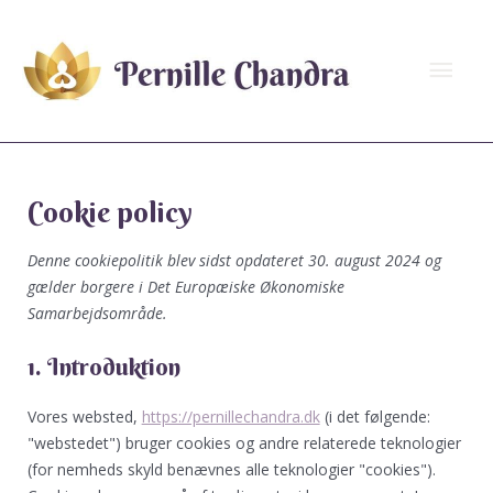
Gå
Hov
til
indholdet
Consent
Consent
Consent
Consent
Consent
Consent
Statistics
Marketing
Cookie policy
to
to
to
to
to
to
service
service
service
service
service
service
Denne cookiepolitik blev sidst opdateret 30. august 2024 og
elementor
complianz
wp-
wordpress
woocommerc
diverse
gælder borgere i Det Europæiske Økonomiske
do-
Samarbejdsområde.
not-
track
1. Introduktion
Vores websted,
https://pernillechandra.dk
(i det følgende:
"webstedet") bruger cookies og andre relaterede teknologier
(for nemheds skyld benævnes alle teknologier "cookies").