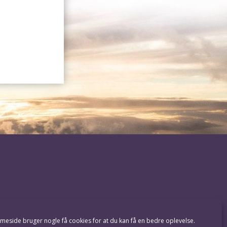
EBÆK //
COOKIES
eside bruger nogle få cookies for at du kan få en bedre oplevelse.