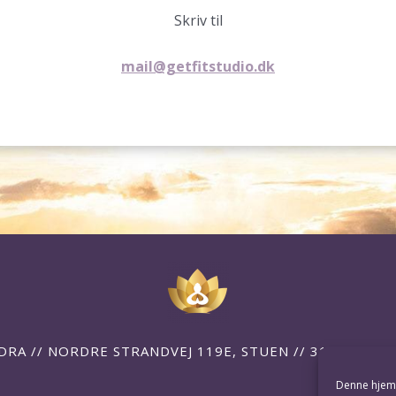
Skriv til
mail@getfitstudio.dk
DRA // NORDRE STRANDVEJ 119E, STUEN // 3150 HELL
Denne hjemm